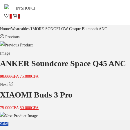
0
0
Home
/
Weareables
/
1MORE SONOFLOW Casque Bluetooth ANC
Previous
ANKER Soundcore Space Q45 ANC
90.000
CFA
75.000
CFA
Next
XIAOMI Buds 3 Pro
75.000
CFA
50.000
CFA
Sale!