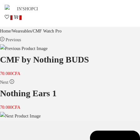
0
0
Home
/
Weareables
/
CMF Watch Pro
Previous
CMF by Nothing BUDS
70.000
CFA
Next
Nothing Ears 1
70.000
CFA