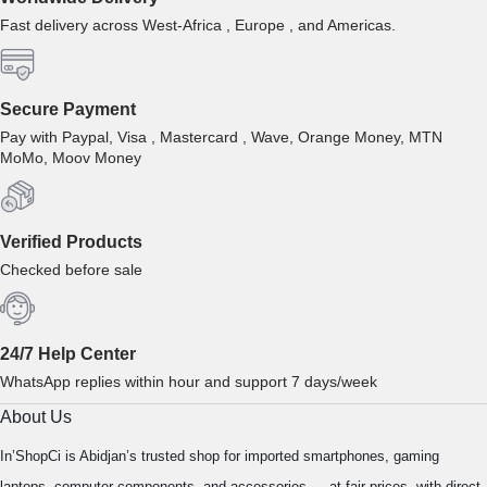
Fast delivery across West-Africa , Europe , and Americas.
Secure Payment
Pay with Paypal, Visa , Mastercard , Wave, Orange Money, MTN
MoMo, Moov Money
Verified Products
Checked before sale
24/7 Help Center
WhatsApp replies within hour and support 7 days/week
About Us
In’ShopCi is Abidjan’s trusted shop for imported smartphones, gaming
laptops, computer components, and accessories — at fair prices, with direct