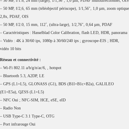
– 50 MP, f/1.8, 24 mm (large), 1/1,56″, 1,0 µm, PDAF multidirectionnel, OIS
– 50 MP, f/2,6, 65 mm (téléobjectif périscope), 1/1,56″, 1,0 µm, zoom optique
2,8x, PDAF, OIS
– 50 MP, f/2.0, 15 mm, 112˚, (ultra-large), 1/2,76″, 0,64 µm, PDAF
– Caractéristiques : Hasselblad Color Calibration, flash LED, HDR, panorama
– Vidéo : 4K à 30/60 ips, 1080p à 30/60/240 ips ; gyroscope-EIS ; HDR,
vidéo 10 bits
Réseau et connectivité :
– Wi-Fi 802.11 a/b/g/n/ac/6, , hotspot
– Bluetooth 5.3, A2DP, LE
– GPS (L1+L5), GLONASS (G1), BDS (B1I+B1c+B2a), GALILEO
(E1+E5a), QZSS (L1+L5)
– NFC Oui ; NFC-SIM, HCE, eSE, eID
– Radio Non
– USB Type-C 3.1 Type-C, OTG
– Port infrarouge Oui