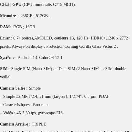
GHz) |
GPU
(GPU Immortalis-G715 MC11).
Mémoire
: 256GB ; 512GB .
RAM
: 12GB ; 16GB
Ecran:
6.74 pouces,AMOLED, couleurs 1B, 120 Hz, HDR10+,1240 x 2772
pixels; Always-on display ; Protection Corning Gorilla Glass Victus 2 .
Système
: Android 13, ColorOS 13.1
SIM
: Single SIM (Nano-SIM) ou Dual SIM (2 Nano-SIM + eSIM, double
veille)
Caméra Selfie :
Simple
– Simple 32 MP, f/2.4, 21 mm (largeur), 1/2,74″, 0,8 µm, PDAF
– Caractéristiques : Panorama
– Vidéo : 4K à 30 ips, gyroscope-EIS
Caméra Arrière :
TRIPLE