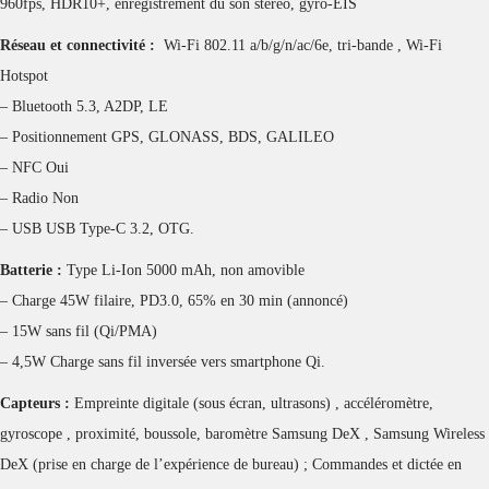
960fps, HDR10+, enregistrement du son stéréo, gyro-EIS
Réseau et connectivité :
Wi-Fi 802.11 a/b/g/n/ac/6e, tri-bande , Wi-Fi
Hotspot
– Bluetooth 5.3, A2DP, LE
– Positionnement GPS, GLONASS, BDS, GALILEO
– NFC Oui
– Radio Non
– USB USB Type-C 3.2, OTG.
Batterie :
Type Li-Ion 5000 mAh, non amovible
– Charge 45W filaire, PD3.0, 65% en 30 min (annoncé)
– 15W sans fil (Qi/PMA)
– 4,5W Charge sans fil inversée vers smartphone Qi.
Capteurs :
Empreinte digitale (sous écran, ultrasons) , accéléromètre,
gyroscope , proximité, boussole, baromètre Samsung DeX , Samsung Wireless
DeX (prise en charge de l’expérience de bureau) ; Commandes et dictée en