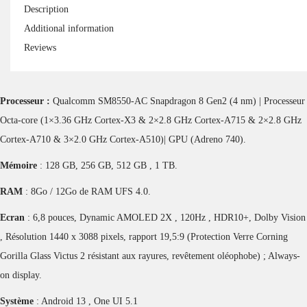
Description
Additional information
Reviews
Processeur :
Qualcomm SM8550-AC Snapdragon 8 Gen2 (4 nm) | Processeur
Octa-core (1×3.36 GHz Cortex-X3 & 2×2.8 GHz Cortex-A715 & 2×2.8 GHz
Cortex-A710 & 3×2.0 GHz Cortex-A510)| GPU (Adreno 740).
Mémoire
: 128 GB, 256 GB, 512 GB , 1 TB.
RAM
: 8Go / 12Go de RAM UFS 4.0.
Ecran
: 6,8 pouces, Dynamic AMOLED 2X , 120Hz , HDR10+, Dolby Vision
, Résolution 1440 x 3088 pixels, rapport 19,5:9 (Protection Verre Corning
Gorilla Glass Victus 2 résistant aux rayures, revêtement oléophobe) ; Always-
on display.
Système
: Android 13 , One UI 5.1