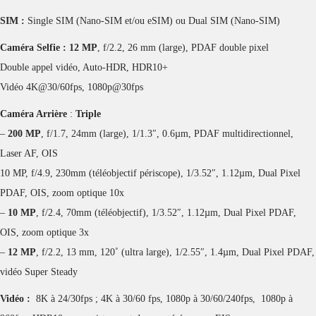
SIM :
Single SIM (Nano-SIM et/ou eSIM) ou Dual SIM (Nano-SIM)
Caméra Selfie :
12 MP
, f/2.2, 26 mm (large), PDAF double pixel
Double appel vidéo, Auto-HDR, HDR10+
Vidéo 4K@30/60fps, 1080p@30fps
Caméra Arrière
:
Triple
–
200 MP
, f/1.7, 24mm (large), 1/1.3″, 0.6µm, PDAF multidirectionnel,
Laser AF, OIS
10 MP, f/4.9, 230mm (téléobjectif périscope), 1/3.52″, 1.12µm, Dual Pixel
PDAF, OIS, zoom optique 10x
–
10 MP
, f/2.4, 70mm (téléobjectif), 1/3.52″, 1.12µm, Dual Pixel PDAF,
OIS, zoom optique 3x
–
12 MP
, f/2.2, 13 mm, 120˚ (ultra large), 1/2.55″, 1.4µm, Dual Pixel PDAF,
vidéo Super Steady
Vidéo :
8K à 24/30fps ; 4K à 30/60 fps, 1080p à 30/60/240fps, 1080p à