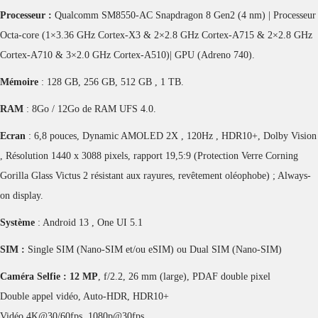
Processeur :
Qualcomm SM8550-AC Snapdragon 8 Gen2 (4 nm) | Processeur
Octa-core (1×3.36 GHz Cortex-X3 & 2×2.8 GHz Cortex-A715 & 2×2.8 GHz
Cortex-A710 & 3×2.0 GHz Cortex-A510)| GPU (Adreno 740).
Mémoire
: 128 GB, 256 GB, 512 GB , 1 TB.
RAM
: 8Go / 12Go de RAM UFS 4.0.
Ecran
: 6,8 pouces, Dynamic AMOLED 2X , 120Hz , HDR10+, Dolby Vision
, Résolution 1440 x 3088 pixels, rapport 19,5:9 (Protection Verre Corning
Gorilla Glass Victus 2 résistant aux rayures, revêtement oléophobe) ; Always-
on display.
Système
: Android 13 , One UI 5.1
SIM :
Single SIM (Nano-SIM et/ou eSIM) ou Dual SIM (Nano-SIM)
Caméra Selfie :
12 MP
, f/2.2, 26 mm (large), PDAF double pixel
Double appel vidéo, Auto-HDR, HDR10+
Vidéo 4K@30/60fps, 1080p@30fps