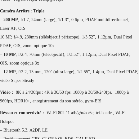
Caméra Arrière
:
Triple
–
200 MP
, f/1.7, 24mm (large), 1/1.3″, 0.6µm, PDAF multidirectionnel,
Laser AF, OIS
10 MP, f/4.9, 230mm (téléobjectif périscope), 1/3.52″, 1.12µm, Dual Pixel
PDAF, OIS, zoom optique 10x
–
10 MP
, f/2.4, 70mm (téléobjectif), 1/3.52″, 1.12µm, Dual Pixel PDAF,
OIS, zoom optique 3x
–
12 MP
, f/2.2, 13 mm, 120˚ (ultra large), 1/2.55″, 1.4µm, Dual Pixel PDAF,
vidéo Super Steady
Vidéo :
8K à 24/30fps ; 4K à 30/60 fps, 1080p à 30/60/240fps, 1080p à
960fps, HDR10+, enregistrement du son stéréo, gyro-EIS
Réseau et connectivité :
Wi-Fi 802.11 a/b/g/n/ac/6e, tri-bande , Wi-Fi
Hotspot
– Bluetooth 5.3, A2DP, LE
– Positionnement GPS, GLONASS, BDS, GALILEO