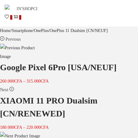
0
0
Home
/
Smartphone
/
OnePlus
/
OnePlus 11 Dualsim [CN/NEUF]
Previous
Google Pixel 6Pro [USA/NEUF]
260.000
CFA
–
315.000
CFA
Next
XIAOMI 11 PRO Dualsim
[CN/RENEWED]
180.000
CFA
–
220.000
CFA