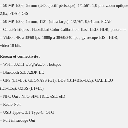
– 50 MP, f/2,6, 65 mm (téléobjectif périscope), 1/1,56″, 1,0 µm, zoom optique
2,8x, PDAF, OIS
– 50 MP, f/2.0, 15 mm, 112˚, (ultra-large), 1/2,76″, 0,64 µm, PDAF
– Caractéristiques : Hasselblad Color Calibration, flash LED, HDR, panorama
– Vidéo : 4K à 30/60 ips, 1080p à 30/60/240 ips ; gyroscope-EIS ; HDR,
vidéo 10 bits
Réseau et connectivité :
– Wi-Fi 802.11 a/b/g/n/ac/6, , hotspot
– Bluetooth 5.3, A2DP, LE
– GPS (L1+L5), GLONASS (G1), BDS (B1I+B1c+B2a), GALILEO
(E1+E5a), QZSS (L1+L5)
– NFC Oui ; NFC-SIM, HCE, eSE, eID
– Radio Non
– USB Type-C 3.1 Type-C, OTG
– Port infrarouge Oui