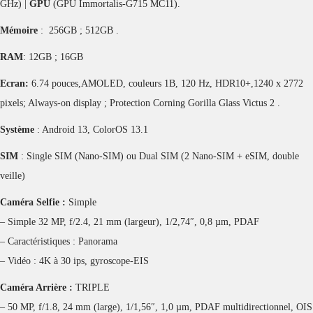
GHz) |
GPU
(GPU Immortalis-G715 MC11).
Mémoire
: 256GB ; 512GB .
RAM
: 12GB ; 16GB
Ecran:
6.74 pouces,AMOLED, couleurs 1B, 120 Hz, HDR10+,1240 x 2772
pixels; Always-on display ; Protection Corning Gorilla Glass Victus 2 .
Système
: Android 13, ColorOS 13.1
SIM
: Single SIM (Nano-SIM) ou Dual SIM (2 Nano-SIM + eSIM, double
veille)
Caméra Selfie :
Simple
– Simple 32 MP, f/2.4, 21 mm (largeur), 1/2,74″, 0,8 µm, PDAF
– Caractéristiques : Panorama
– Vidéo : 4K à 30 ips, gyroscope-EIS
Caméra Arrière :
TRIPLE
– 50 MP, f/1.8, 24 mm (large), 1/1,56″, 1,0 µm, PDAF multidirectionnel, OIS