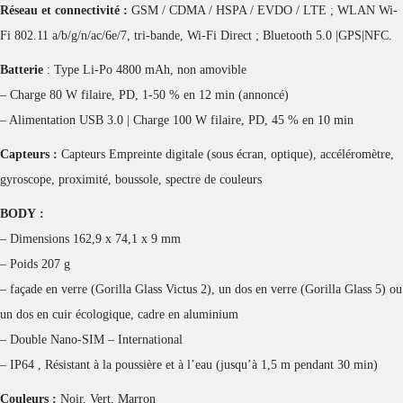
Réseau et connectivité :
GSM / CDMA / HSPA / EVDO / LTE ; WLAN Wi-
Fi 802.11 a/b/g/n/ac/6e/7, tri-bande, Wi-Fi Direct ; Bluetooth 5.0 |GPS|NFC.
Batterie
: Type Li-Po 4800 mAh, non amovible
– Charge 80 W filaire, PD, 1-50 % en 12 min (annoncé)
– Alimentation USB 3.0 | Charge 100 W filaire, PD, 45 % en 10 min
Capteurs :
Capteurs Empreinte digitale (sous écran, optique), accéléromètre,
gyroscope, proximité, boussole, spectre de couleurs
BODY :
– Dimensions 162,9 x 74,1 x 9 mm
– Poids 207 g
– façade en verre (Gorilla Glass Victus 2), un dos en verre (Gorilla Glass 5) ou
un dos en cuir écologique, cadre en aluminium
– Double Nano-SIM – International
– IP64 , Résistant à la poussière et à l’eau (jusqu’à 1,5 m pendant 30 min)
Couleurs :
Noir, Vert, Marron