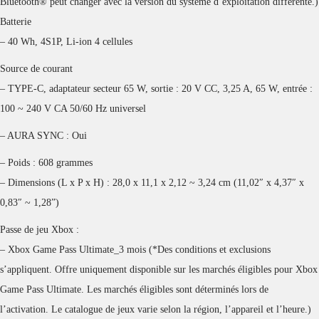
Bluetooth® peut changer avec la version du système d’exploitation différente.)
Batterie
– 40 Wh, 4S1P, Li-ion 4 cellules
Source de courant
– TYPE-C, adaptateur secteur 65 W, sortie : 20 V CC, 3,25 A, 65 W, entrée :
100 ~ 240 V CA 50/60 Hz universel
– AURA SYNC : Oui
– Poids : 608 grammes
– Dimensions (L x P x H) : 28,0 x 11,1 x 2,12 ~ 3,24 cm (11,02″ x 4,37″ x
0,83″ ~ 1,28”)
Passe de jeu Xbox :
– Xbox Game Pass Ultimate_3 mois (*Des conditions et exclusions
s’appliquent. Offre uniquement disponible sur les marchés éligibles pour Xbox
Game Pass Ultimate. Les marchés éligibles sont déterminés lors de
l’activation. Le catalogue de jeux varie selon la région, l’appareil et l’heure.)