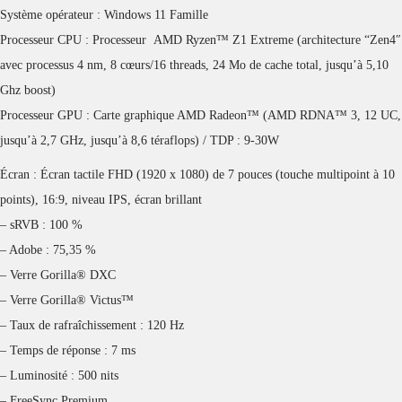
Système opérateur : Windows 11 Famille
Processeur CPU : Processeur AMD Ryzen™ Z1 Extreme (architecture “Zen4″
avec processus 4 nm, 8 cœurs/16 threads, 24 Mo de cache total, jusqu’à 5,10
Ghz boost)
Processeur GPU : Carte graphique AMD Radeon™ (AMD RDNA™ 3, 12 UC,
jusqu’à 2,7 GHz, jusqu’à 8,6 téraflops) / TDP : 9-30W
Écran : Écran tactile FHD (1920 x 1080) de 7 pouces (touche multipoint à 10
points), 16:9, niveau IPS, écran brillant
– sRVB : 100 %
– Adobe : 75,35 %
– Verre Gorilla® DXC
– Verre Gorilla® Victus™
– Taux de rafraîchissement : 120 Hz
– Temps de réponse : 7 ms
– Luminosité : 500 nits
– FreeSync Premium