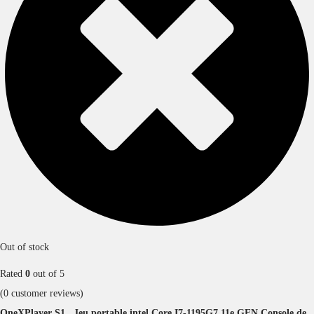
Out of stock
Rated
0
out of 5
(
0
customer reviews)
OneXPlayer S1 , Jeu portable intel Core I7-1195G7 11e GEN Console de