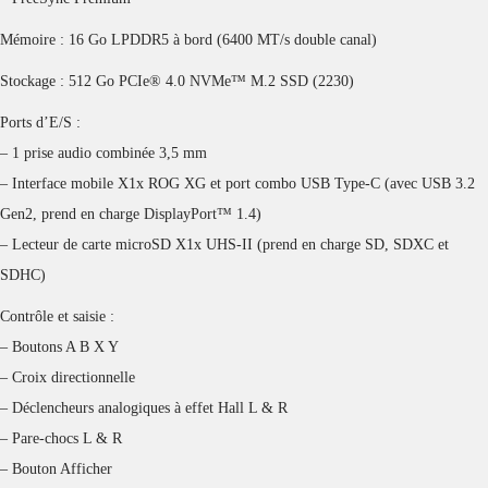
Mémoire : 16 Go LPDDR5 à bord (6400 MT/s double canal)
Stockage : 512 Go PCIe® 4.0 NVMe™ M.2 SSD (2230)
Ports d’E/S :
– 1 prise audio combinée 3,5 mm
– Interface mobile X1x ROG XG et port combo USB Type-C (avec USB 3.2
Gen2, prend en charge DisplayPort™ 1.4)
– Lecteur de carte microSD X1x UHS-II (prend en charge SD, SDXC et
SDHC)
Contrôle et saisie :
– Boutons A B X Y
– Croix directionnelle
– Déclencheurs analogiques à effet Hall L & R
– Pare-chocs L & R
– Bouton Afficher