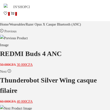
0
0
Home
/
Weareables
/
Razer Opus X Casque Bluetooth (ANC)
Previous
REDMI Buds 4 ANC
50.000
CFA
30.000
CFA
Next
Thunderobot Silver Wing casque
filaire
60.000
CFA
40.000
CFA