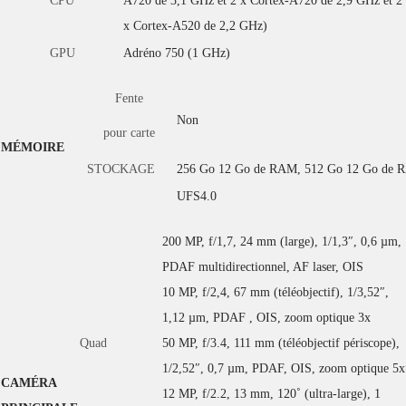
CPU
A720 de 3,1 GHz et 2 x Cortex-A720 de 2,9 GHz et 2
x Cortex-A520 de 2,2 GHz)
GPU
Adréno 750 (1 GHz)
Fente
Non
pour carte
MÉMOIRE
STOCKAGE
256 Go 12 Go de RAM, 512 Go 12 Go de 
UFS4.0
200 MP, f/1,7, 24 mm (large), 1/1,3″, 0,6 µm,
PDAF multidirectionnel, AF laser, OIS
10 MP, f/2,4, 67 mm (téléobjectif), 1/3,52″,
1,12 µm, PDAF , OIS, zoom optique 3x
Quad
50 MP, f/3.4, 111 mm (téléobjectif périscope),
1/2,52″, 0,7 µm, PDAF, OIS, zoom optique 5x
CAMÉRA
12 MP, f/2.2, 13 mm, 120˚ (ultra-large), 1