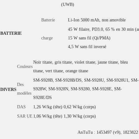
(UWB)
Batterie
Li-Ion 5000 mAh, non amovible
45 W filaire, PD3.0, 65 % en 30 min (
BATTERIE
charge
15 W sans fil (Qi/PMA)
4,5 W sans fil inversé
Noir titane, gris titane, violet titane, jaune titane, bleu
Couleurs
titane, vert titane, orange titane
SM-S928B, SM-S928B/DS, SM-S928U, SM-S928U1, SM-
Des
S928W, SM-S928N, SM-S9280, SM-S928E, SM-
DIVERS
modèles
S928E/DS
DAS
1,26 W/kg (tête) 0,62 W/kg (corps)
SAR UE
1,06 W/kg (tête) 1,30 W/kg (corps)
AnTuTu : 1453497 (v9), 1823822