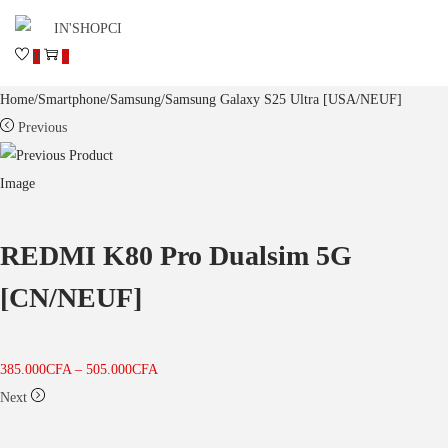
0
0
Home
/
Smartphone
/
Samsung
/
Samsung Galaxy S25 Ultra [USA/NEUF]
Previous
REDMI K80 Pro Dualsim 5G
[CN/NEUF]
385.000
CFA
–
505.000
CFA
Next