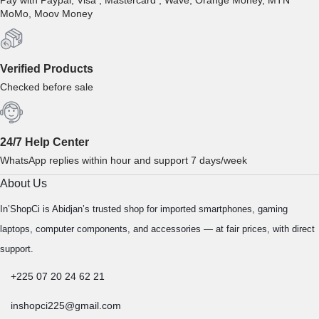
Pay with Paypal, Visa , Mastercard , Wave, Orange Money, MTN
MoMo, Moov Money
Verified Products
Checked before sale
24/7 Help Center
WhatsApp replies within hour and support 7 days/week
About Us
In’ShopCi is Abidjan’s trusted shop for imported smartphones, gaming
laptops, computer components, and accessories — at fair prices, with direct
support.
+225 07 20 24 62 21
inshopci225@gmail.com