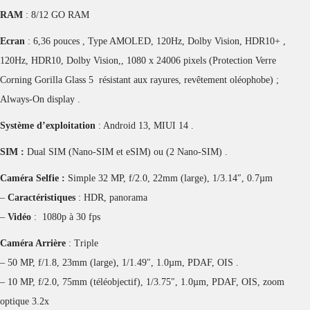
RAM
: 8/12 GO RAM
Ecran
: 6,36 pouces , Type AMOLED, 120Hz, Dolby Vision, HDR10+ ,
120Hz, HDR10, Dolby Vision,, 1080 x 24006 pixels (Protection Verre
Corning Gorilla Glass 5 résistant aux rayures, revêtement oléophobe) ;
Always-On display .
Système d’exploitation
: Android 13, MIUI 14 .
SIM :
Dual SIM (Nano-SIM et eSIM) ou (2 Nano-SIM) .
Caméra Selfie :
Simple 32 MP, f/2.0, 22mm (large), 1/3.14″, 0.7µm
–
Caractéristiques
: HDR, panorama
–
Vidéo
: 1080p à 30 fps
Caméra Arrière
: Triple
– 50 MP, f/1.8, 23mm (large), 1/1.49″, 1.0µm, PDAF, OIS .
– 10 MP, f/2.0, 75mm (téléobjectif), 1/3.75″, 1.0µm, PDAF, OIS, zoom
optique 3.2x