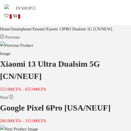
0
0
Home
/
Smartphone
/
Xiaomi
/
Xiaomi 13PRO Dualsim 5G [CN/NEW]
Previous
Xiaomi 13 Ultra Dualsim 5G
[CN/NEUF]
515.000
CFA
–
655.000
CFA
Next
Google Pixel 6Pro [USA/NEUF]
260.000
CFA
–
315.000
CFA