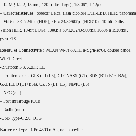
– 12 MP, f/2.2, 15 mm, 120˚ (ultra large), 1/3.06″, 1.12µm .
–
Caractéristiques
: objectif Leica, flash bicolore Dual-LED, HDR, panorama
–
Vidéo
: 8K à 24fps (HDR), 4K à 24/30/60fps (HDR10+, 10-bit Dolby
Vision HDR, 10-bit LOG), 1080p à 30/120/240/960fps, 1080p à 1920fps ,
gyro-EIS.
Réseau et Connectivité
: WLAN Wi-Fi 802.11 a/b/g/n/ac/6e, double bande,
Wi-Fi Direct
-Bluetooth 5.3, A2DP, LE
– Positionnement GPS (L1+L5), GLONASS (G1), BDS (B1I+B1c+B2a),
GALILEO (E1+E5a), QZSS (L1+L5), NavIC (L5)
– NFC (oui)
– Port infrarouge (Oui)
– Radio (non)
-USB Type-C 2.0, OTG
Batterie :
Type Li-Po 4500 mAh, non amovible