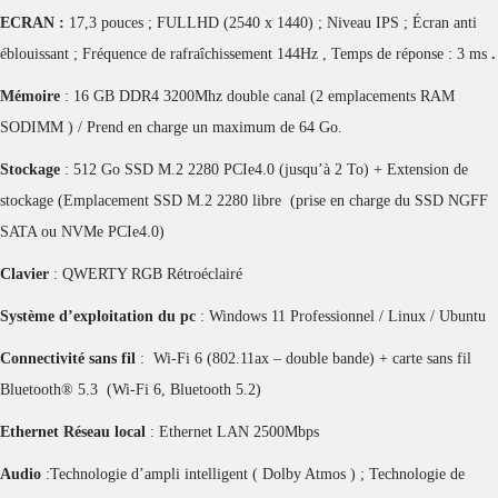
ECRAN :
17,3 pouces ; FULLHD (2540 x 1440) ; Niveau IPS ; Écran anti
éblouissant ; Fréquence de rafraîchissement 144Hz , Temps de réponse : 3 ms
.
Mémoire
: 16 GB DDR4 3200Mhz double canal (2 emplacements RAM
SODIMM ) / Prend en charge un maximum de 64 Go.
Stockage
: 512 Go SSD M.2 2280 PCIe4.0 (jusqu’à 2 To) + Extension de
stockage (Emplacement SSD M.2 2280 libre (prise en charge du SSD NGFF
SATA ou NVMe PCIe4.0)
Clavier
: QWERTY RGB Rétroéclairé
Système d’exploitation du pc
: Windows 11 Professionnel / Linux / Ubuntu
Connectivité sans fil
: Wi-Fi 6 (802.11ax – double bande) + carte sans fil
Bluetooth® 5.3 (Wi-Fi 6, Bluetooth 5.2)
Ethernet Réseau local
: Ethernet LAN 2500Mbps
Audio
:Technologie d’ampli intelligent ( Dolby Atmos ) ; Technologie de