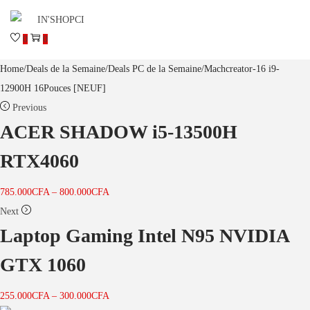
0
0
Home
/
Deals de la Semaine
/
Deals PC de la Semaine
/
Machcreator-16 i9-
12900H 16Pouces [NEUF]
Previous
ACER SHADOW i5-13500H
RTX4060
785.000
CFA
–
800.000
CFA
Next
Laptop Gaming Intel N95 NVIDIA
GTX 1060
255.000
CFA
–
300.000
CFA