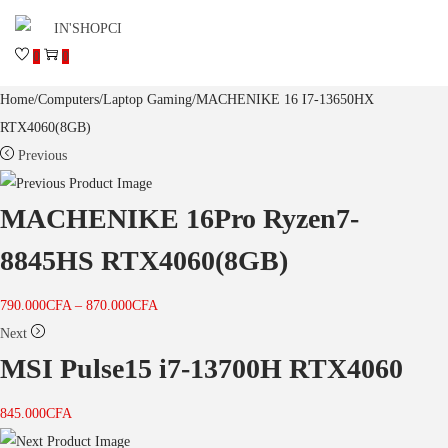
0
0
Home
/
Computers
/
Laptop Gaming
/
MACHENIKE 16 I7-13650HX
RTX4060(8GB)
Previous
MACHENIKE 16Pro Ryzen7-
8845HS RTX4060(8GB)
790.000
CFA
–
870.000
CFA
Next
MSI Pulse15 i7-13700H RTX4060
845.000
CFA