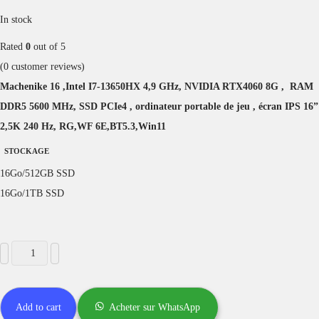
In stock
Rated
0
out of 5
(
0
customer reviews)
Machenike 16
,Intel
I7-13650HX 4,9 GHz, NVIDIA
RTX4060 8G ,
RAM
DDR5 5600 MHz, SSD PCIe4 ,
ordinateur portable de jeu ,
écran IPS 16”
2,5K 240 Hz, RG,WF 6E,BT5.3,Win11
STOCKAGE
16Go/512GB SSD
16Go/1TB SSD
Add to cart
Acheter sur WhatsApp