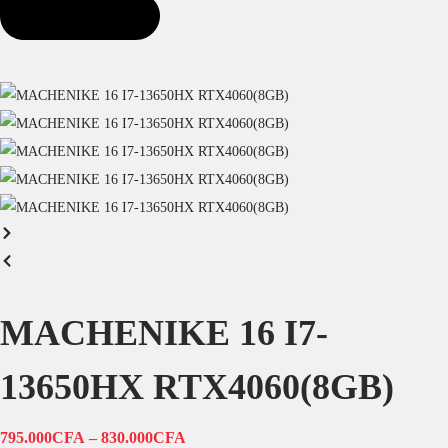
MACHENIKE 16 I7-
13650HX RTX4060(8GB)
795.000
CFA
–
830.000
CFA