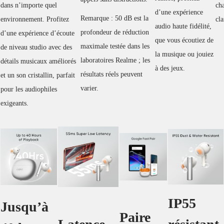
dans n’importe quel
ch
d’une expérience
Remarque : 50 dB est la
environnement. Profitez
cla
audio haute fidélité,
profondeur de réduction
d’une expérience d’écoute
que vous écoutiez de
maximale testée dans les
de niveau studio avec des
la musique ou jouiez
laboratoires Realme ; les
détails musicaux améliorés
à des jeux.
résultats réels peuvent
et un son cristallin, parfait
varier.
pour les audiophiles
exigeants.
IP55
Jusqu’à
Paire