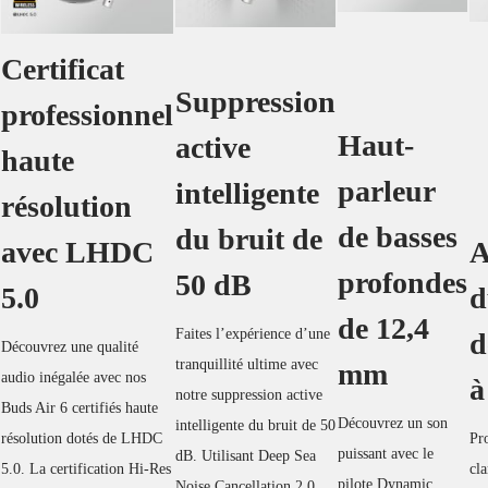
Certificat
Suppression
professionnel
Haut-
active
haute
parleur
intelligente
résolution
de basses
du bruit de
avec LHDC
A
profondes
50 dB
5.0
d
de 12,4
Faites l’expérience d’une
d
Découvrez une qualité
tranquillité ultime avec
mm
audio inégalée avec nos
à
notre suppression active
Buds Air 6 certifiés haute
Découvrez un son
intelligente du bruit de 50
résolution dotés de LHDC
Pr
puissant avec le
dB. Utilisant Deep Sea
5.0. La certification Hi-Res
cla
pilote Dynamic
Noise Cancellation 2.0