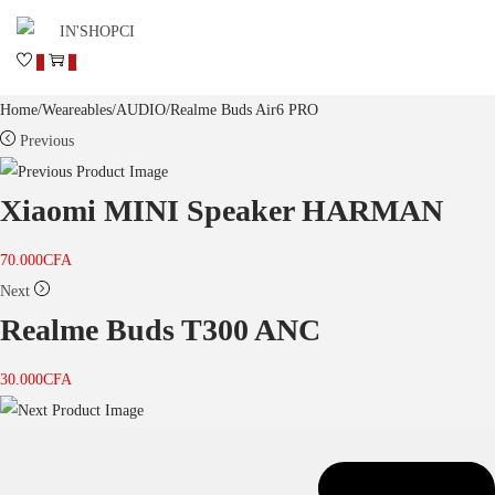
0
0
Home
/
Weareables
/
AUDIO
/
Realme Buds Air6 PRO
Previous
Xiaomi MINI Speaker HARMAN
70.000
CFA
Next
Realme Buds T300 ANC
30.000
CFA