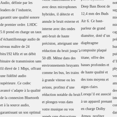
Audio, définie par les
no
Deep Bass Boost de
avec deux microphones
leaders de l’industrie,
sup
12,4 mm des Buds
hybrides, il détecte et
garantit une qualité sonore
mi
Air 6. Ce haut-
annule le bruit externe et
de premier ordre. LHDC
mic
parleur de grand
interne avec des ondes
5.0 prend en charge un taux
ca
diamètre, doté d’un
anti-bruit de haute
d’échantillonnage audio de
pré
diaphragme
précision, atteignant une
niveau maître de 24
hu
composite plaqué
réduction du bruit jusqu’à
bits/192 kHz et un débit
pu
titane, offre des
50 dB. Même dans des
binaire de transmission sans
d’
basses profondes et
environnements bruyants
fil élevé de 1 Mbps, offrant
ph
de haute qualité et
comme les bus, les trains
une fidélité audio
ven
des tons moyens et
à grande vitesse ou les
supérieure. Ce codec
am
aigus clairs.
avions, profitez d’une
avancé s’adapte à la qualité
de
Lorsqu’il est associé
réduction notable du bruit
de la connexion Bluetooth
int
à un appareil prenant
et plongez-vous dans
et à la source audio,
co
en charge Dolby
votre musique ou vos
garantissant un son optimal
dan
Atmos, profitez
appels sans distractions.