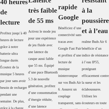
Latence
résistant
40 heures
rapide
très faible
à la
de
Google
de 55 ms
poussière
lecture
Bénéficiez d’une
et à l’eau
Activez le mode jeu
Profitez jusqu’à 40
connectivité sans
pour une expérience
heures de lecture
tracas avec
realme Buds Air 6
de jeu fluide avec
grâce à notre
Google Fast Pair
bénéficie d’un
une latence du
batterie ultra
et profitez d’une
indice de résistance
casque aussi faible
longue durée.
lecture de
à l’eau IP55,
que 55 ms. Équipé
Écoutez de la
musique
protégeant
d’une puce Bluetooth
musique 5 heures
ininterrompue
efficacement contre
5.3 de nouvelle
par jour sans avoir
sur vos Buds Air
la sueur et les
génération, profitez
besoin de recharger
6. Assurez un
éclaboussures.
d’une consommation
pendant une
couplage
Utilisez les
d’énergie réduite,
semaine. De plus,
transparent, sans
écouteurs en toute
d’une latence
grâce à la charge